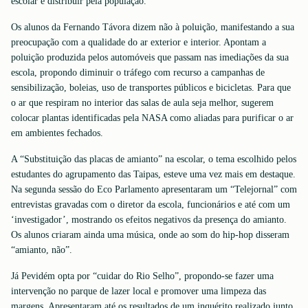
escolar e distribuir pela população.
Os alunos da Fernando Távora dizem não à poluição, manifestando a sua
preocupação com a qualidade do ar exterior e interior. Apontam a
poluição produzida pelos automóveis que passam nas imediações da sua
escola, propondo diminuir o tráfego com recurso a campanhas de
sensibilização, boleias, uso de transportes públicos e bicicletas. Para que
o ar que respiram no interior das salas de aula seja melhor, sugerem
colocar plantas identificadas pela NASA como aliadas para purificar o ar
em ambientes fechados.
A “Substituição das placas de amianto” na escolar, o tema escolhido pelos
estudantes do agrupamento das Taipas, esteve uma vez mais em destaque.
Na segunda sessão do Eco Parlamento apresentaram um “Telejornal” com
entrevistas gravadas com o diretor da escola, funcionários e até com um
‘investigador’, mostrando os efeitos negativos da presença do amianto.
Os alunos criaram ainda uma música, onde ao som do hip-hop disseram
“amianto, não”.
Já Pevidém opta por “cuidar do Rio Selho”, propondo-se fazer uma
intervenção no parque de lazer local e promover uma limpeza das
margens. Apresentaram até os resultados de um inquérito realizado junto