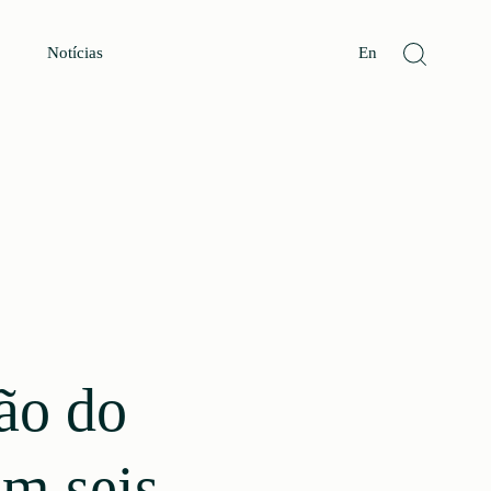
Notícias
En
ão do
m seis