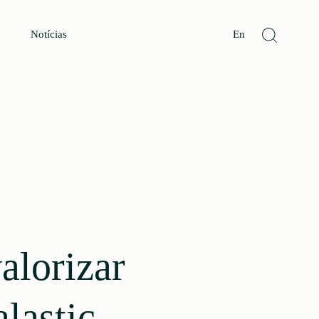
Notícias
En
alorizar
lastic