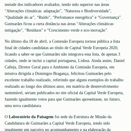
metade dos indicadores avaliados, tendo sido superior nas áreas
“Alterações climáticas: adaptação”, “Natureza e Biodiversidade”,
“Qualidade do ar”, “Ruído”, “Perfomance energética” e “Governança”.
Guimarães ficou a curta distância nas áreas “Alterações climáticas:
mitigação”, “Resíduos” e “Crescimento verde e eco-inovação”.
No último dia 18 de abril, a Comissão Europeia tornou pública a lista
final de cidades candidatas ao título de Capital Verde Europeia 2020,
ficando a saber-se que Guimarães não integrava essa lista, de apenas 3
cidades, onde se inclui a capital portuguesa, Lisboa. Ainda assim, Daniel
Calleja, Diretor Geral para o Ambiente da Comissão Europeia, em
missiva dirigida a Domingos Bragança, felicitou Guimarães pelo
excelente trabalho realizado, referindo que alguns exemplos do trabalho
realizado ao longo dos últimos anos, em matéria de desenvolvimento
sustentável, seriam publicados no site oficial da Capital Verde Europeia,
fazendo igualmente votos para que Guimarães apresentasse, no futuro,
uma nova candidatura.
O
Laboratório da Paisagem
foi sede da Estrutura de Missão da
Candidatura de Guimarães a Capital Verde Europeia, tendo sido
igualmente um parceiro no acompanhamento e na elaboração da