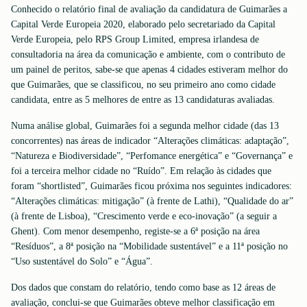
Conhecido o relatório final de avaliação da candidatura de Guimarães a
Capital Verde Europeia 2020, elaborado pelo secretariado da Capital
Verde Europeia, pelo RPS Group Limited, empresa irlandesa de
consultadoria na área da comunicação e ambiente, com o contributo de
um painel de peritos, sabe-se que apenas 4 cidades estiveram melhor do
que Guimarães, que se classificou, no seu primeiro ano como cidade
candidata, entre as 5 melhores de entre as 13 candidaturas avaliadas.
Numa análise global, Guimarães foi a segunda melhor cidade (das 13
concorrentes) nas áreas de indicador “Alterações climáticas: adaptação”,
“Natureza e Biodiversidade”, “Perfomance energética” e “Governança” e
foi a terceira melhor cidade no “Ruído”. Em relação às cidades que
foram “shortlisted”, Guimarães ficou próxima nos seguintes indicadores:
“Alterações climáticas: mitigação” (à frente de Lathi), “Qualidade do ar”
(à frente de Lisboa), “Crescimento verde e eco-inovação” (a seguir a
Ghent). Com menor desempenho, registe-se a 6ª posição na área
“Resíduos”, a 8ª posição na “Mobilidade sustentável” e a 11ª posição no
“Uso sustentável do Solo” e “Água”.
Dos dados que constam do relatório, tendo como base as 12 áreas de
avaliação, conclui-se que Guimarães obteve melhor classificação em