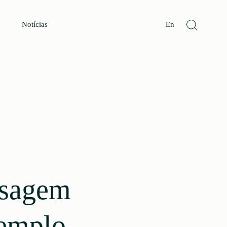
Notícias
En
isagem
emplo