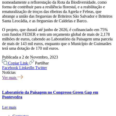
nomeadamente a reflorestação da Rota da Biodiversidade, como
forma de contribuir para a resiliência florestal, e a reabilitação e
renaturalização de troços das ribeiras da Agrela e Febras, que
abrange a união das freguesias de Briteiros São Salvador e Briteiros
Santa Leocádia, e as freguesias de Caldelas e Barco.
O projeto, que durará até junho de 2026, é cofinanciado em 75%
com fundos FEDER e tem um orçamento global de mais de 2,178
milhões de euros, cabendo ao Laboratório da Paisagem uma parcela
de mais de 143 mil euros, enquanto que o Município de Guimarães
terá uma dotação de 170 mil euros.
Publicada a 2 de Novembro, 2023
Copiar Link
Partilhar
Facebook
LinkedIn
Twitter
Notícias
Ver mais
Laboratório da Paisagem no Congresso Green Gap em
L
Pontevedra
E
Ler mais
L