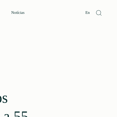
Notícias
En
os
 a 55