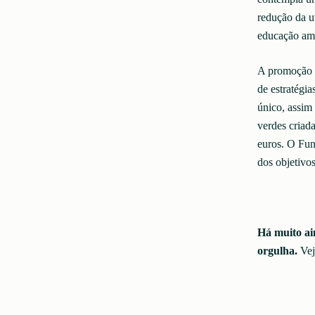
redução da u
educação amb
A promoção d
de estratégia
único, assim 
verdes criad
euros. O Fun
dos objetivo
Há muito ai
orgulha.
Vej