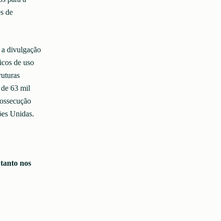
s de
 a divulgação
icos de uso
ruturas
 de 63 mil
rossecução
ões Unidas.
tanto nos