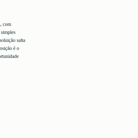
s, com
 simples
poluição salta
osição é o
ortunidade