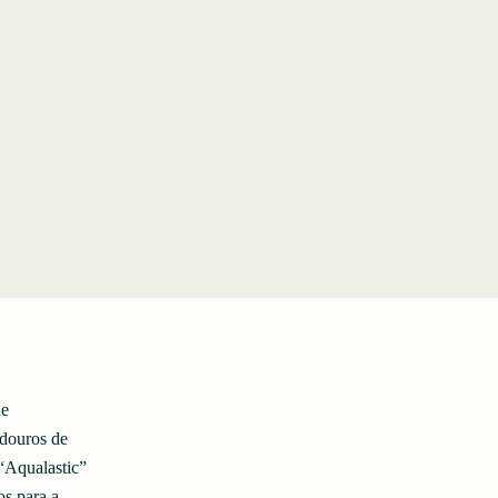
de
idouros de
“Aqualastic”
os para a