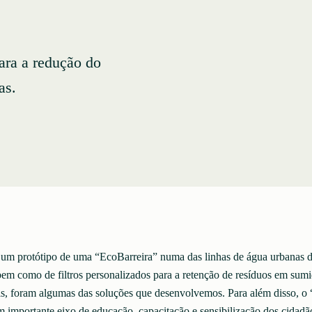
para a redução do
as.
 um protótipo de uma “EcoBarreira” numa das linhas de água urbanas 
em como de filtros personalizados para a retenção de resíduos em sum
is, foram algumas das soluções que desenvolvemos. Para além disso, o 
 importante eixo de educação, capacitação e sensibilização dos cidadã