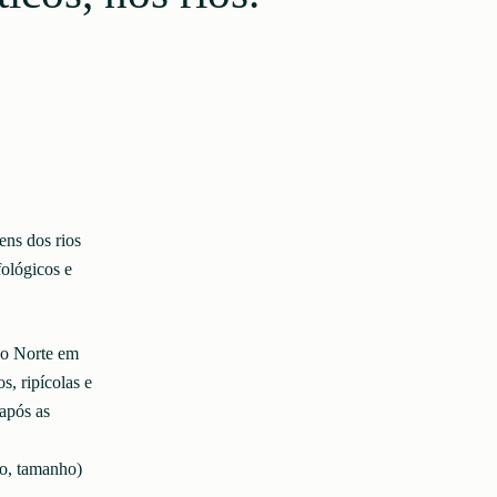
ens dos rios
ológicos e
co Norte em
s, ripícolas e
após as
po, tamanho)