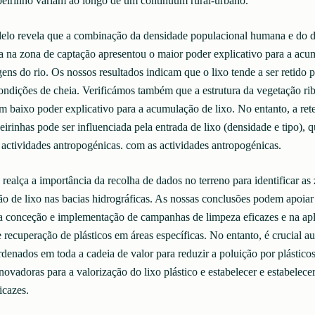
ibeirinho variam ao longo de um continuum rural-urbano.
lo revela que a combinação da densidade populacional humana e do d
a na zona de captação apresentou o maior poder explicativo para a acu
ens do rio. Os nossos resultados indicam que o lixo tende a ser retido p
dições de cheia. Verificámos também que a estrutura da vegetação rib
m baixo poder explicativo para a acumulação de lixo. No entanto, a ret
eirinhas pode ser influenciada pela entrada de lixo (densidade e tipo), q
 actividades antropogénicas. com as actividades antropogénicas.
 realça a importância da recolha de dados no terreno para identificar as 
o de lixo nas bacias hidrográficas. As nossas conclusões podem apoiar 
a conceção e implementação de campanhas de limpeza eficazes e na apl
e recuperação de plásticos em áreas específicas. No entanto, é crucial a
rdenados em toda a cadeia de valor para reduzir a poluição por plástico
ovadoras para a valorização do lixo plástico e estabelecer e estabelecer
icazes.