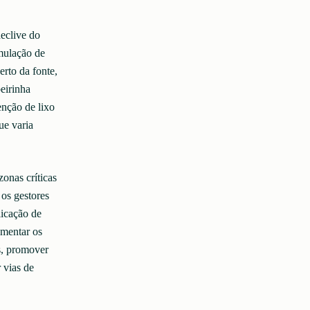
eclive do
mulação de
erto da fonte,
eirinha
enção de lixo
ue varia
zonas críticas
os gestores
icação de
umentar os
s, promover
 vias de