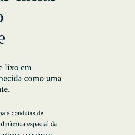
o
e
e lixo em
nhecida como uma
te.
pais condutas de
a dinâmica espacial da
ontinua a ser pouco