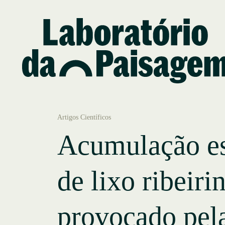
Artigos Científicos
Acumulação es
de lixo ribeiri
provocado pela