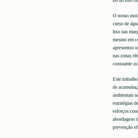
do do lixo r
O nosso mode
curso de águ
lixo nas marg
mesmo em con
apresentou u
nas zonas rib
consoante as
Este trabalho
de acumulaçã
ambientais n
estratégias d
esforços coo
abordagens in
prevenção ef