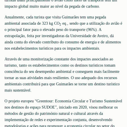
turistas usam principalmente o avião como meio de transporte têm um
impacto global muito maior ao nível da pegada de carbono.
Anualmente, cada turista que visita Guimarães tem uma pegada
ambiental associada de 323 kg CO
eq., sendo que a utilização do avião é
2
o principal fator para o elevado peso do transporte (96%). A
extrapolação, feita por investigadoras da Universidade de Aveiro, dá
ainda conta do elevado contributo do consumo de energia e de alimentos
nos estabelecimentos turísticos para os impactes ambientais.
Através de uma monitorização constante dos impactes associados ao
turismo, tanto os estabelecimentos como os destinos turísticos tomam
consciência do seu desempenho ambiental e conseguem mais facilmente
tornar as suas atividades mais resilientes. O uso adequado dos recursos
ambientais contribuirá para que Guimarães se torne um destino turístico
mais sustentável.
O projeto europeu “Greentour: Economia Circular e Turismo Sustentável
nos destinos do espaço SUDOE”, iniciado em 2020, visou melhorar os
métodos de gestão do património natural e cultural através da
implementação de redes e experimentação conjunta, desenvolvendo
metodologias e ações para promover a economia circular no setor do