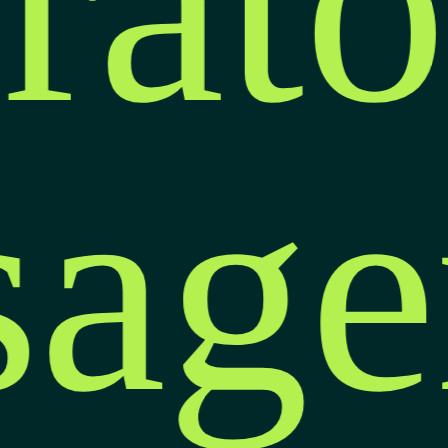
rató
isag