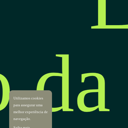
L
o da
Utilizamos cookies
para assegurar uma
melhor experiência de
navegação.
Saiba mais