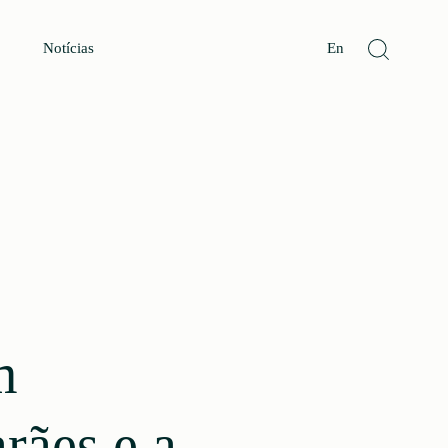
Notícias
En
m
rães e a