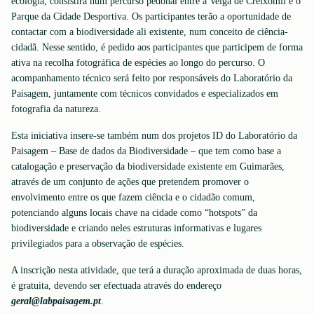
ecologia, consistirá num percurso pedonal entre a Veiga de Creixomil e o
Parque da Cidade Desportiva. Os participantes terão a oportunidade de
contactar com a biodiversidade ali existente, num conceito de ciência-
cidadã. Nesse sentido, é pedido aos participantes que participem de forma
ativa na recolha fotográfica de espécies ao longo do percurso. O
acompanhamento técnico será feito por responsáveis do Laboratório da
Paisagem, juntamente com técnicos convidados e especializados em
fotografia da natureza.
Esta iniciativa insere-se também num dos projetos ID do Laboratório da
Paisagem – Base de dados da Biodiversidade – que tem como base a
catalogação e preservação da biodiversidade existente em Guimarães,
através de um conjunto de ações que pretendem promover o
envolvimento entre os que fazem ciência e o cidadão comum,
potenciando alguns locais chave na cidade como “hotspots” da
biodiversidade e criando neles estruturas informativas e lugares
privilegiados para a observação de espécies.
A inscrição nesta atividade, que terá a duração aproximada de duas horas,
é gratuita, devendo ser efectuada através do endereço
geral@labpaisagem.pt
.