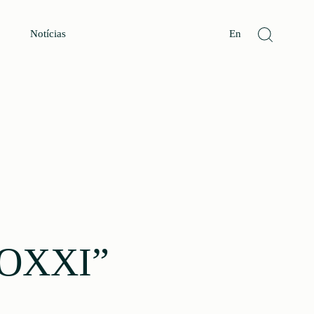
Notícias
En
COXXI”
s