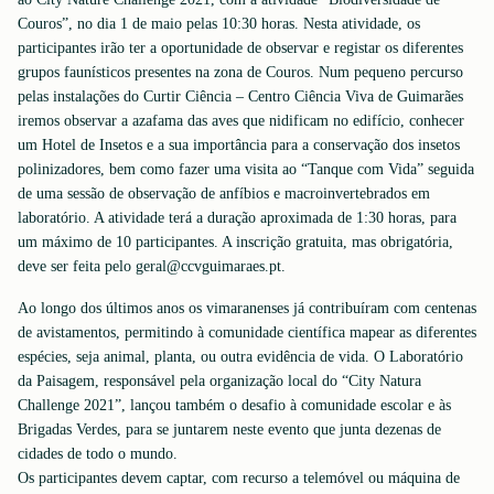
Couros”, no dia 1 de maio pelas 10:30 horas. Nesta atividade, os
participantes irão ter a oportunidade de observar e registar os diferentes
grupos faunísticos presentes na zona de Couros. Num pequeno percurso
pelas instalações do Curtir Ciência – Centro Ciência Viva de Guimarães
iremos observar a azafama das aves que nidificam no edifício, conhecer
um Hotel de Insetos e a sua importância para a conservação dos insetos
polinizadores, bem como fazer uma visita ao “Tanque com Vida” seguida
de uma sessão de observação de anfíbios e macroinvertebrados em
laboratório. A atividade terá a duração aproximada de 1:30 horas, para
um máximo de 10 participantes. A inscrição gratuita, mas obrigatória,
deve ser feita pelo geral@ccvguimaraes.pt.
Ao longo dos últimos anos os vimaranenses já contribuíram com centenas
de avistamentos, permitindo à comunidade científica mapear as diferentes
espécies, seja animal, planta, ou outra evidência de vida. O Laboratório
da Paisagem, responsável pela organização local do “City Natura
Challenge 2021”, lançou também o desafio à comunidade escolar e às
Brigadas Verdes, para se juntarem neste evento que junta dezenas de
cidades de todo o mundo.
Os participantes devem captar, com recurso a telemóvel ou máquina de