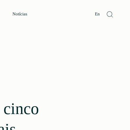
Notícias
En
 cinco
ais