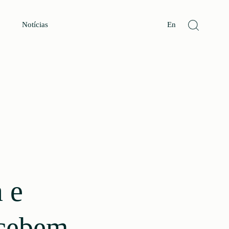
Notícias
En
a e
ecebem