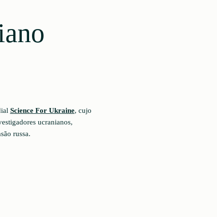
iano
dial
Science For Ukraine
, cujo
vestigadores ucranianos,
são russa.