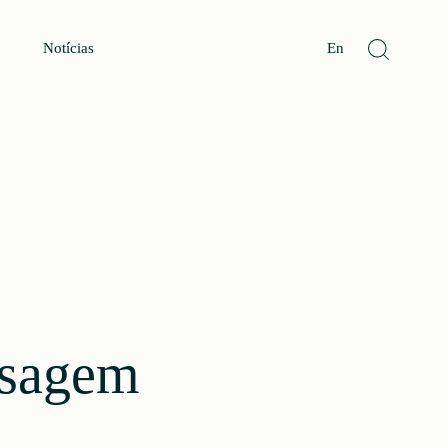
Notícias
En
isagem