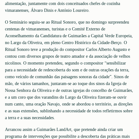
alimentação, juntamente com dois conceituados chefes de cozinha
vimaranenses, Álvaro Dinis e António Loureiro.
O Seminário seguiu-se ao Ritual Sonoro, que no domingo surpreendeu
centenas de vimaranenses, turistas e o Comité Externo de
Aconselhamento da Candidatura de Guimarães a Capital Verde Europeia,
no Largo da Oliveira, em pleno Centro Histórico da Cidade-Berço. O
Ritual Sonoro teve a produção do compositor Carlos Alberto Augusto e
contou com diversos grupos de teatro amador e da associação de velhos
nicolinos. O momento pretendeu, segundo o compositor “sensibilizar
para a necessidade de redescoberta do som e de outras orações da terra,
como veículo de comunhão das paisagens sonoras da cidade”. Sinos de
mão, de vários tamanhos, juntaram-se ao toque dos sinos da Igreja de
Nossa Senhora da Oliveira e de outras igrejas do concelho de Guimarães,
e a um coro que dos varandins do Largo da Oliveira fizeram-se ouvir
num canto, uma oração Navajo, onde se abordou o território, as direções
e as suas extensões, sublinhando a necessidade de todos refletirmos sobre
a terra e a suas necessidades.
Arrancou assim a Guimarães LandArt, que pretende ainda criar um
programa de intervenções que possibilite a descoberta das práticas mais