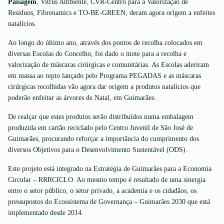
Paisagem
, Vitrus Ambiente, CVR-Centro para a Valorização de
Resíduos, Fibrenamics e TO-BE-GREEN, deram agora origem a enfeites
natalícios.
Ao longo do último ano, através dos pontos de recolha colocados em
diversas Escolas do Concelho, foi dado o mote para a recolha e
valorização de máscaras cirúrgicas e comunitárias. As Escolas aderiram
em massa ao repto lançado pelo Programa PEGADAS e as máscaras
cirúrgicas recolhidas vão agora dar origem a produtos natalícios que
poderão enfeitar as árvores de Natal, em Guimarães.
De realçar que estes produtos serão distribuídos numa embalagem
produzida em cartão reciclado pelo Centro Juvenil de São José de
Guimarães, procurando reforçar a importância do cumprimento dos
diversos Objetivos para o Desenvolvimento Sustentável (ODS).
Este projeto está integrado na Estratégia de Guimarães para a Economia
Circular – RRRCICLO. Ao mesmo tempo é resultado de uma sinergia
entre o setor público, o setor privado, a academia e os cidadãos, os
pressupostos do Ecossistema de Governança – Guimarães 2030 que está
implementado desde 2014.