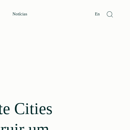
Notícias
En
e Cities
truir um