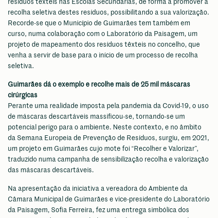
resíduos têxteis nas Escolas Secundárias, de forma a promover a
recolha seletiva destes resíduos, possibilitando a sua valorização.
Recorde-se que o Município de Guimarães tem também em
curso, numa colaboração com o Laboratório da Paisagem, um
projeto de mapeamento dos resíduos têxteis no concelho, que
venha a servir de base para o início de um processo de recolha
seletiva.
Guimarães dá o exemplo e recolhe mais de 25 mil máscaras
cirúrgicas
Perante uma realidade imposta pela pandemia da Covid-19, o uso
de máscaras descartáveis massificou-se, tornando-se um
potencial perigo para o ambiente. Neste contexto, e no âmbito
da Semana Europeia de Prevenção de Resíduos, surgiu, em 2021,
um projeto em Guimarães cujo mote foi “Recolher e Valorizar”,
traduzido numa campanha de sensibilização recolha e valorização
das máscaras descartáveis.
Na apresentação da iniciativa a vereadora do Ambiente da
Câmara Municipal de Guimarães e vice-presidente do Laboratório
da Paisagem, Sofia Ferreira, fez uma entrega simbólica dos