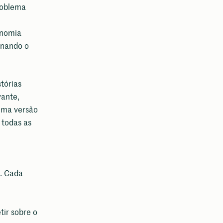
roblema
onomia
onando o
stórias
vante,
uma versão
 todas as
o. Cada
tir sobre o