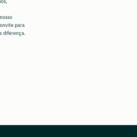
nos,
 nosso
onvite para
a diferença.