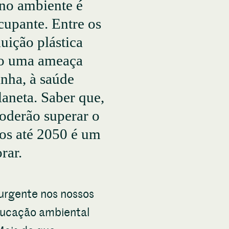
 no ambiente é
cupante. Entre os
luição plástica
mo uma ameaça
inha, à saúde
laneta. Saber que,
oderão superar o
os até 2050 é um
rar.
urgente nos nossos
ducação ambiental