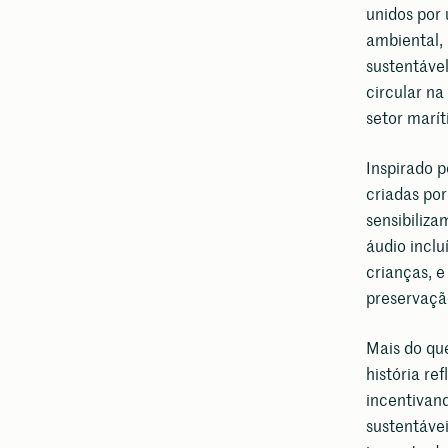
unidos por
ambiental,
sustentável
circular na
setor marí
Inspirado p
criadas por
sensibiliz
áudio inclu
crianças, 
preservaçã
Mais do qu
história re
incentivand
sustentávei