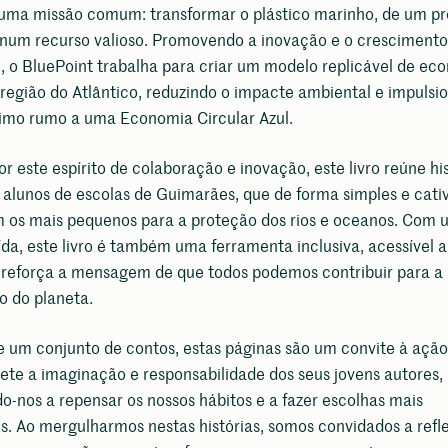
 uma missão comum: transformar o plástico marinho, de um p
 num recurso valioso. Promovendo a inovação e o crescimento
, o BluePoint trabalha para criar um modelo replicável de ec
 região do Atlântico, reduzindo o impacte ambiental e impulsi
timo rumo a uma Economia Circular Azul.
or este espírito de colaboração e inovação, este livro reúne hi
 alunos de escolas de Guimarães, que de forma simples e cati
am os mais pequenos para a proteção dos rios e oceanos. Com 
ída, este livro é também uma ferramenta inclusiva, acessível a
e reforça a mensagem de que todos podemos contribuir para a
o do planeta.
e um conjunto de contos, estas páginas são um convite à açã
flete a imaginação e responsabilidade dos seus jovens autores,
o-nos a repensar os nossos hábitos e a fazer escolhas mais
s. Ao mergulharmos nestas histórias, somos convidados a refle