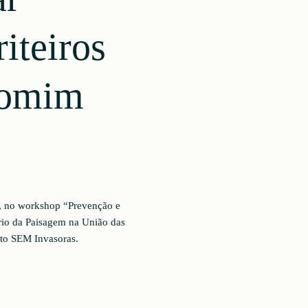
iteiros
Domim
o, no workshop “Prevenção e
rio da Paisagem na União das
eto SEM Invasoras.