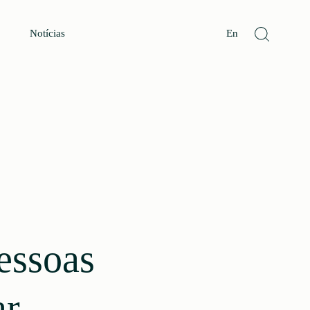
Notícias
En
essoas
ar