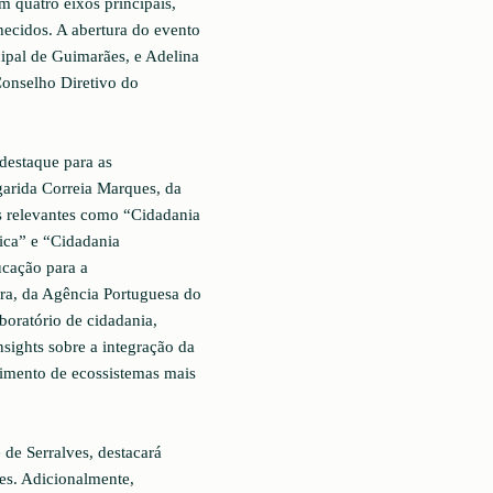
 quatro eixos principais,
hecidos. A abertura do evento
ipal de Guimarães, e Adelina
Conselho Diretivo do
 destaque para as
garida Correia Marques, da
s relevantes como “Cidadania
ica” e “Cidadania
ucação para a
ira, da Agência Portuguesa do
oratório de cidadania,
sights sobre a integração da
vimento de ecossistemas mais
 de Serralves, destacará
des. Adicionalmente,