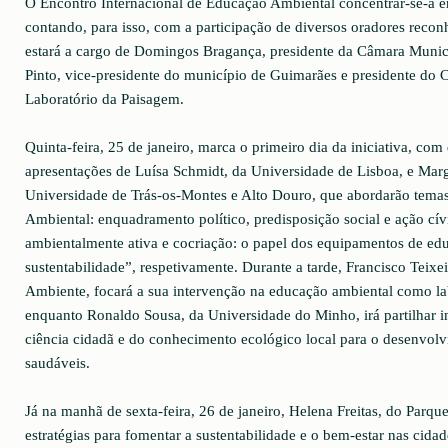
O Encontro Internacional de Educação Ambiental concentrar-se-á em
contando, para isso, com a participação de diversos oradores recon
estará a cargo de Domingos Bragança, presidente da Câmara Munic
Pinto, vice-presidente do município de Guimarães e presidente do 
Laboratório da Paisagem.
Quinta-feira, 25 de janeiro, marca o primeiro dia da iniciativa, com
apresentações de Luísa Schmidt, da Universidade de Lisboa, e Mar
Universidade de Trás-os-Montes e Alto Douro, que abordarão tema
Ambiental: enquadramento político, predisposição social e ação cív
ambientalmente ativa e cocriação: o papel dos equipamentos de ed
sustentabilidade”, respetivamente. Durante a tarde, Francisco Teixe
Ambiente, focará a sua intervenção na educação ambiental como lab
enquanto Ronaldo Sousa, da Universidade do Minho, irá partilhar in
ciência cidadã e do conhecimento ecológico local para o desenvol
saudáveis.
Já na manhã de sexta-feira, 26 de janeiro, Helena Freitas, do Parque
estratégias para fomentar a sustentabilidade e o bem-estar nas cida