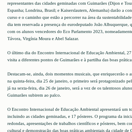
representantes das cidades geminadas com Guimarães (Dijon e Tour
Espanha; Londrina, Brasil; e Kaiserslautern, Alemanha) darão a con
curso e o caminho que estão a percorrer na área da sustentabilidad
dia tem reservada a presença do eurodeputado João Albuquerque, que
com os alunos vencedores do Eco Parlamento 2023, nomeadamente
Távora, Virgínia Moura e Abel Salazar.
O último dia do Encontro Internacional de Educação Ambiental, 27 
visita a diferentes pontos de Guimarães e à partilha das boas prática
Destacam-se, ainda, dois momentos musicais, que enriquecerão o a
na quinta-feira, dia 25 de janeiro, o primeiro será protagonizado p
já na sexta-feira, dia 26 de janeiro, será a vez de os talentosos alu
Guimarães subirem ao palco.
O Encontro Internacional de Educação Ambiental apresentará um to
incluindo as cidades geminadas, e 17 pósteres. O programa da inicia
redondas, apresentações de trabalhos científicos e pósteres, bem c
cultural e demonstração das boas práticas ambientais da cidade de