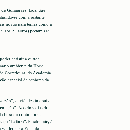
 de Guimarães, local que
nhando-se com a restante
mais novos para temas como a
 15 aos 25 euros) podem ser
poder assistir a outros
mar o ambiente da Horta
 da Corredoura, da Academia
ção especial de seniores da
rsão”, atividades interativas
entação”. Nos dois dias do
 da hora do conto – uma
paço “Leitura”. Finalmente, às
ai fechar a Festa da