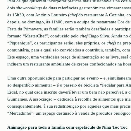
Para os que quiserem incorporar práticas mais sustentáveis na cozin
dois
showcookings
de duas referências gastronómicas vimaranenses
às 15h30, com António Loureiro (
chef
do restaurante A Cozinha, co
depois, no domingo, às 11h00, com a equipa do restaurante Cor de
Festa da Primavera, as famílias serão também desafiadas a partici
formato “MasterChef”, conduzido pelo
chef
Tiago Silva. Ainda no
“Piquenique”, os participantes serão, eles próprios, os
chefs
na pre
comunitária, para a qual são convidados a contribuir, também, com 
Este espaço, uma verdadeira praça de alimentação ao ar livre, ser
incluem um restaurante ambulante de crepes confecionados na hora
Uma outra oportunidade para participar no evento – e, simultaneam
ao desperdício alimentar – é o passeio de bicicleta “Pedalar para A
Erdal, no qual cada inscrito deverá levar um bem não perecível, a 
Guimarães. A associação – dedicada à recolha de alimentos que iria
consequentemente, à sua redistribuição por aqueles que mais preci
“Mercadinho”, um espaço destinado à venda de produtos biológicos
Animação para toda a família com espetáculo de Nina Toc Toc