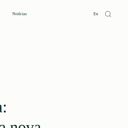
Notícias
En
a:
a nova