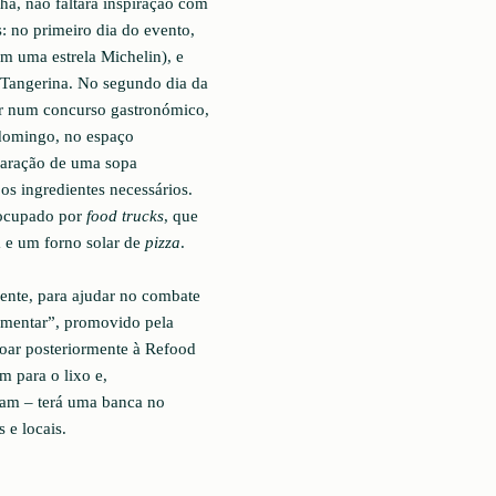
ha, não faltará inspiração com
: no primeiro dia do evento,
m uma estrela Michelin), e
 Tangerina. No segundo dia da
par num concurso gastronómico,
 domingo, no espaço
paração de uma sopa
os ingredientes necessários.
á ocupado por
food trucks
, que
 e um forno solar de
pizza
.
ente, para ajudar no combate
limentar”, promovido pela
doar posteriormente à Refood
m para o lixo e,
sam – terá uma banca no
 e locais.