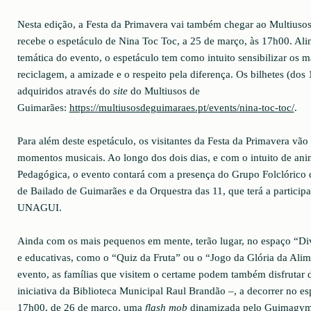
Nesta edição, a Festa da Primavera vai também chegar ao Multiusos
recebe o espetáculo de Nina Toc Toc, a 25 de março, às 17h00. Ali
temática do evento, o espetáculo tem como intuito sensibilizar os 
reciclagem, a amizade e o respeito pela diferença. Os bilhetes (dos
adquiridos através do
site
do Multiusos de
Guimarães:
https://multiusosdeguimaraes.pt/events/nina-toc-toc/
.
Para além deste espetáculo, os visitantes da Festa da Primavera vão 
momentos musicais. Ao longo dos dois dias, e com o intuito de ani
Pedagógica, o evento contará com a presença do Grupo Folclórico
de Bailado de Guimarães e da Orquestra das 11, que terá a participa
UNAGUI.
Ainda com os mais pequenos em mente, terão lugar, no espaço “Dive
e educativas, como o “Quiz da Fruta” ou o “Jogo da Glória da Alim
evento, as famílias que visitem o certame podem também disfrutar
iniciativa da Biblioteca Municipal Raul Brandão –, a decorrer no es
17h00, de 26 de março, uma
flash mob
dinamizada pelo Guimagym v