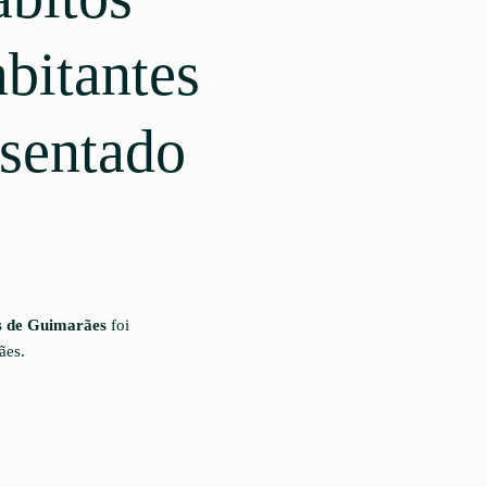
bitantes
sentado
es de Guimarães
foi
ães.