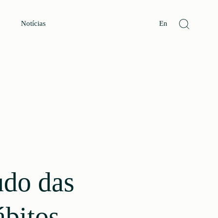
Notícias
En
udo das
ábitos