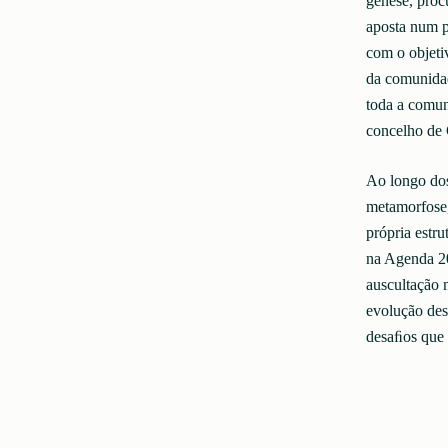
génese, procu
aposta num p
com o objeti
da comunida
toda a comun
concelho de
Ao longo do
metamorfose,
própria estr
na Agenda 20
auscultação m
evolução des
desaﬁos que