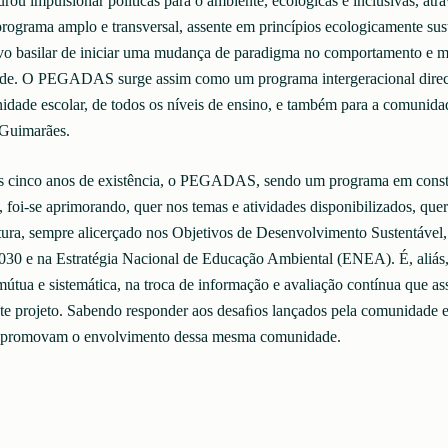
rou impulsionar políticas para o ambiente, ecológicas e inclusivas, atr
rograma amplo e transversal, assente em princípios ecologicamente sust
vo basilar de iniciar uma mudança de paradigma no comportamento e m
de. O PEGADAS surge assim como um programa intergeracional direc
idade escolar, de todos os níveis de ensino, e também para a comunida
 Guimarães.
s cinco anos de existência, o PEGADAS, sendo um programa em const
 foi-se aprimorando, quer nos temas e atividades disponibilizados, quer
utura, sempre alicerçado nos Objetivos de Desenvolvimento Sustentável
30 e na Estratégia Nacional de Educação Ambiental (ENEA). É, aliás,
útua e sistemática, na troca de informação e avaliação contínua que as
te projeto. Sabendo responder aos desaﬁos lançados pela comunidade e
 promovam o envolvimento dessa mesma comunidade.