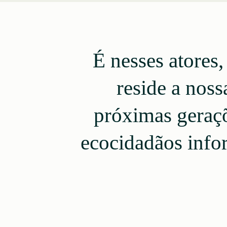
É nesses atores,
reside a noss
próximas geraçõ
ecocidadãos info