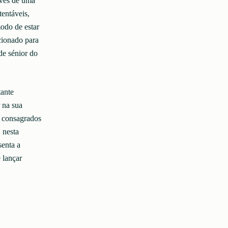
avés de uma
entáveis,
odo de estar
ionado para
de sénior do
ante
 na sua
, consagrados
 nesta
senta a
 lançar