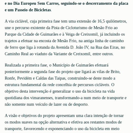
e no Dia Europeu Sem Carros, seguindo-se o descerramento da placa
e um Passeio de Bicicletas
.
A via ciclável, cuja primeira fase tem uma extensão de 16,5 quilómetros,
une o percurso existente da Pista de Cicloturismo de Mesão Frio ao
Parque da Cidade de Guimarães e à Veiga de Creixomil, já incluindo os
trajetos a efetuar na encosta de Mesão Frio, na antiga linha de caminho
de ferro que liga à rotunda da Avenida D. João IV, na Rua das Eiras, no
Caminho Real ao viaduto da Variante de Creixomil, entre outros.
Realizada a primeira fase, o Município de Guimarães efetuará
posteriormente a segunda fase do projeto que ligará as vilas de Brito,
Ronfe, Pevidém e Caldas das Taipas, construindo-se deste modo a
estrutura fundamental da rede concelhia de percursos cicláveis. O
objetivo desta intervenção é generalizar o uso da bicicleta na vida
quotidiana dos vimaranenses, transformando-a num meio de transporte e
não somente num veículo de lazer ou de desporto.
A visão e objetivos do projeto apresentam uma clara intenção de tornar
os modos suaves na opção alternativa e efetiva aos restantes modos de
transporte, favorecendo e exponenciando o uso da bicicleta em meio