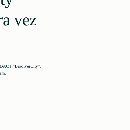
ra vez
RBACT “BiodiverCity”,
gem.