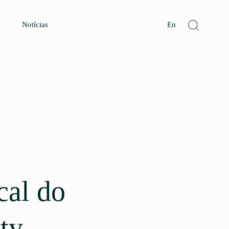
Notícias
En
cal do
ty