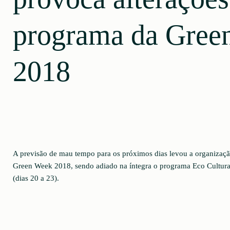
programa da Gree
2018
A previsão de mau tempo para os próximos dias levou a organizaçã
Green Week 2018, sendo adiado na íntegra o programa Eco Cultura
(dias 20 a 23).