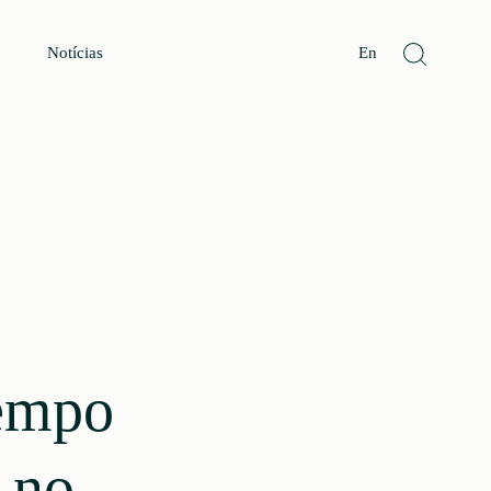
Notícias
En
tempo
 no