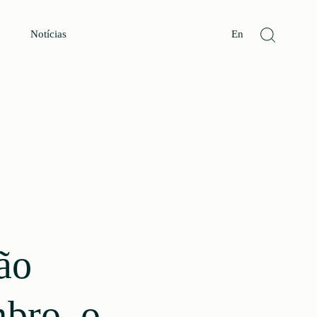
Notícias
En
ão
bro, o