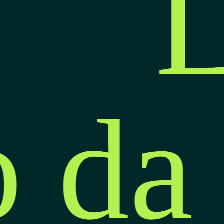
L
o da