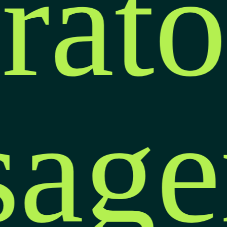
rató
isag