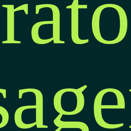
rató
isag